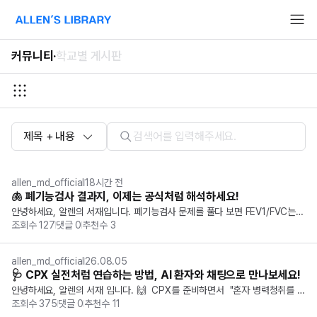
알렌의 서재 홈페이지로 이동
커뮤니티
·
학교별 게시판
제목 + 내용
allen_md_official
18시간 전
🫁 폐기능검사 결과지, 이제는 공식처럼 해석하세요!
안녕하세요, 알렌의 서재입니다. 폐기능검사 문제를 풀다 보면 FEV1/FVC는
조회수
127
댓글
0
추천수
3
 감소했는데 왜 폐쇄성인지, 폐활량이 감소하면 제한성인지, 총폐용량(TLC)은
 언제 확인해야 하는지 헷갈렸던 경험 있으셨을 텐데요. 이번 애니메이션 강의
에서는  폐기능검사 해...
allen_md_official
26.08.05
🩺 CPX 실전처럼 연습하는 방법, AI 환자와 채팅으로 만나보세요!
안녕하세요, 알렌의 서재 입니다. 🙌 ​ CPX를 준비하면서  "혼자 병력청취를 연
조회수
375
댓글
0
추천수
11
습하기 어렵다." ,  "실전처럼 대화하며 연습할 방법이 없을까?"  고민해보신 적 