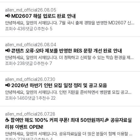
있으신가요? 같이 연습할 사람을 구하기도 어렵고, 연습을 하더라도 무엇을 놓
쳤는지 ...
allen_md_official
26.08.05
📢 MD2607 해설 업로드 완료 안내
안녕하세요, 알렌의 서재입니다. 7월 국시 출제 경향을 반영한 MD2607 신규 
조회수
436
댓글
0
추천수
5
문항 해설 업로드가 완료 되었습니다. 🎉 📝 해설 확인 방법 나의 서재 -> 과목
별 ->  단원별 ->  MD2607 ※  나의 서재에서 확인 시, 각 단원의 가장 마...
allen_md_official
26.08.04
📢 콘텐츠 오류·오타 제보를 반영한 RES 문항 개선 완료 안내
안녕하세요, 알렌의 서재입니다. 더 정확하고 신뢰할 수 있는 학습 환경을 제공
조회수
238
댓글
0
추천수
7
하기 위해,   콘텐츠 오류·오타 제보를 바탕으로 RES 문항 개선 작업을 진행했
습니다. 소중한 의견을 보내주신 모든 분께 감사드립니다. 😊 ✨ 어떤 부분이
 개선되었나요? ...
allen_md_official
26.07.30
📢 2026년 하반기 인턴 모집 일정 정리 및 공고 모음
안녕하세요, 알렌의 서재입니다. 인턴 지원을 준비하면서 병원별 모집 공고를
조회수
1460
댓글
1
추천수
22
 하나씩 찾아보기 번거로우셨나요? 한곳에서 편하게 확인하실 수 있도록 병원
별 모집 공고를 정리했습니다. 새로운 공고도 계속 추가할 예정이니, 지원 시
 참고해주세요! 📅 2026...
allen_md_official
26.07.28
☕ 참여만 해도 100% 커피 쿠폰! 최대 50만원까지🎉 공유자료실
리뷰 이벤트 OPEN!
안녕하세요, 알렌의 서재입니다. 공유자료실을 더 많은 분들이 함께 이용할 수
조회수
778
댓글
0
추천수
4