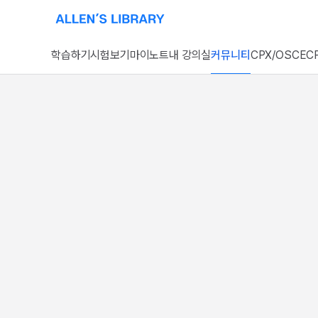
알렌의 서재 홈페이지로 이동
학습하기
시험보기
마이노트
내 강의실
커뮤니티
CPX/OSCE
CP