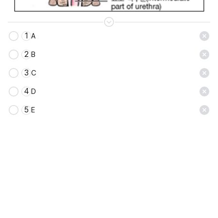
1
A
2
B
3
C
4
D
5
E