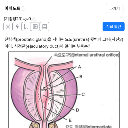
마이노트
나가기
[기종평23]
0
정답 확인
전립샘(prostatic gland)을 지나는 요도(urethra) 뒷벽의 그림(사진3)
이다. 사정관(ejaculatory duct)이 열리는 부위는?