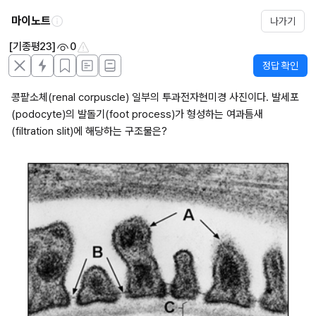
마이노트
나가기
[기종평23]
0
정답 확인
콩팥소체(renal corpuscle) 일부의 투과전자현미경 사진이다. 발세포
(podocyte)의 발돌기(foot process)가 형성하는 여과틈새
(filtration slit)에 해당하는 구조물은?