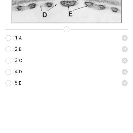
1
A
저장
2
B
3
C
4
D
5
E