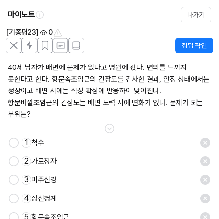
마이노트
나가기
[기종평23]
0
정답 확인
40세 남자가 배변에 문제가 있다고 병원에 왔다. 변의를 느끼지 
못한다고 한다. 항문속조임근의 긴장도를 검사한 결과, 안정 상태에서는 
정상이고 배변 시에는 직장 확장에 반응하여 낮아진다. 
항문바깥조임근의 긴장도는 배변 노력 시에 변화가 없다. 문제가 되는 
부위는?
1
척수
저장
2
가로창자
3
미주신경
4
장신경계
5
항문속조임근