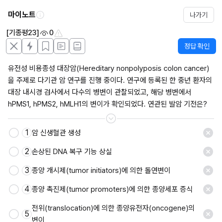
마이노트
나가기
[기종평23]
0
정답 확인
유전성 비용종성 대장암(Hereditary nonpolyposis colon cancer)
을 주제로 다기관 암 연구를 진행 중이다. 연구에 등록된 한 중년 환자의 
대장 내시경 검사에서 다수의 병변이 관찰되었고, 해당 병변에서 
hPMS1, hPMS2, hMLH1의 변이가 확인되었다. 연관된 발암 기전은?
1
암 신생혈관 생성
저장
2
손상된 DNA 복구 기능 상실
3
종양 개시제(tumor initiators)에 의한 돌연변이
4
종양 촉진제(tumor promoters)에 의한 종양세포 증식
전위(translocation)에 의한 종양유전자(oncogene)의 
5
변이