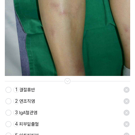
1
결절홍반
2
연조직염
3
IgA혈관염
4
피부밑출혈