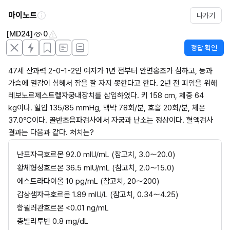
마이노트
나가기
[MD24]
0
정답 확인
47세 산과력 2-0-1-2인 여자가 1년 전부터 안면홍조가 심하고, 등과 
가슴에 열감이 심해서 잠을 잘 자지 못한다고 한다. 2년 전 피임을 위해 
레보노르제스트렐자궁내장치를 삽입하였다. 키 158 cm, 체중 64 
kg이다. 혈압 135/85 mmHg, 맥박 78회/분, 호흡 20회/분, 체온 
37.0℃이다. 골반초음파검사에서 자궁과 난소는 정상이다. 혈액검사 
결과는 다음과 같다. 처치는?
난포자극호르몬 92.0 mIU/mL (참고치, 3.0～20.0)
황체형성호르몬 36.5 mIU/mL (참고치, 2.0～15.0)
에스트라다이올 10 pg/mL (참고치, 20～200)
갑상샘자극호르몬 1.89 mIU/L (참고치, 0.34～4.25)
항뮐러관호르몬 <0.01 ng/mL
총빌리루빈 0.8 mg/dL