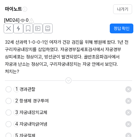
마이노트
나가기
[MD24]
0
정답 확인
32세 산과력 1-0-0-1인 여자가 건강 검진을 위해 병원에 왔다. 1년 전 
구리자궁내장치를 삽입하였다. 자궁경부질세포검사에서 자궁경부 
상피세포는 정상이고, 방선균이 발견되었다. 골반초음파검사에서 
자궁과 난소는 정상이고, 구리자궁내장치는 자궁 안에서 보인다. 
처치는?
1
경과관찰
2
항생제 경구투여
3
자궁내장치교체
4
자궁내막긁어냄
5
자궁절제