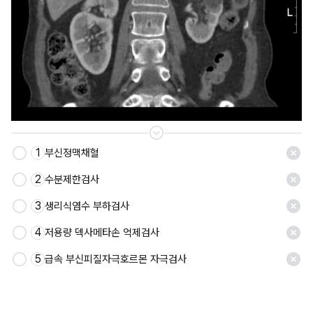
1
부신정맥채혈
저장
2
수분제한검사
3
생리식염수 부하검사
4
저용량 덱사메타손 억제검사
5
급속 부신피질자극호르몬 자극검사