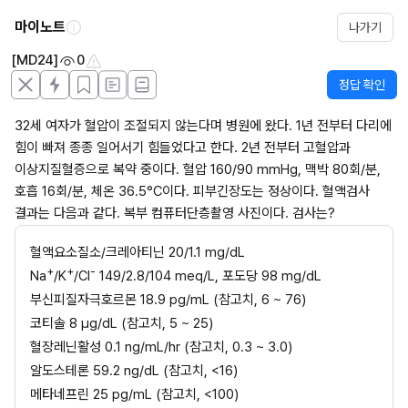
마이노트
나가기
[MD24]
0
정답 확인
32세 여자가 혈압이 조절되지 않는다며 병원에 왔다. 1년 전부터 다리에 
힘이 빠져 종종 일어서기 힘들었다고 한다. 2년 전부터 고혈압과 
이상지질혈증으로 복약 중이다. 혈압 160/90 mmHg, 맥박 80회/분, 
호흡 16회/분, 체온 36.5°C이다. 피부긴장도는 정상이다. 혈액검사 
결과는 다음과 같다. 복부 컴퓨터단층촬영 사진이다. 검사는?
혈액요소질소/크레아티닌 20/1.1 mg/dL
+
+
-
Na
/K
/CI
 149/2.8/104 meq/L, 포도당 98 mg/dL
부신피질자극호르몬 18.9 pg/mL (참고치, 6 ~ 76)
코티솔 8 µg/dL (참고치, 5 ~ 25)
혈장레닌활성 0.1 ng/mL/hr (참고치, 0.3 ~ 3.0)
알도스테론 59.2 ng/dL (참고치, <16)
메타네프린 25 pg/mL (참고치, <100)