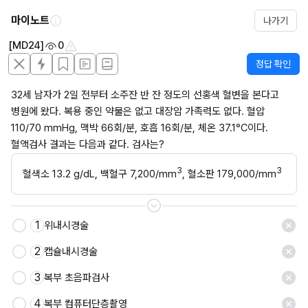
마이노트
나가기
[MD24]
0
정답 확인
32세 남자가 2일 전부터 소주잔 반 잔 정도의 선홍색 혈변을 본다고 
병원에 왔다. 복용 중인 약물은 없고 대장암 가족력도 없다. 혈압 
110/70 mmHg, 맥박 66회/분, 호흡 16회/분, 체온 37.1°C이다. 
혈액검사 결과는 다음과 같다. 검사는?
3
3
혈색소 13.2 g/dL, 백혈구 7,200/mm
, 혈소판 179,000/mm
1
위내시경술
저장
2
캡슐내시경술
3
복부 초음파검사
4
복부 컴퓨터단층촬영