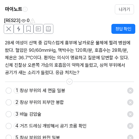
마이노트
나가기
[RES23]
0
정답 확인
28세 여성이 산책 중 갑작스럽게 흉부에 날카로운 물체에 찔려 병원에 
왔다. 혈압은 90/60mmHg, 맥박수는 120회/분, 호흡수는 28회/분, 
체온은 36.7℃이다. 환자는 의식이 명료하고 질문에 답변할 수 있다. 
신체 진찰상 오른쪽 가슴의 호흡음이 약하게 들렸고, 상처 부위에서 
공기가 새는 소리가 들렸다. 응급 처치는?
1
창상 부위의 세 면을 밀봉
2
창상 부위의 피부만 봉합
3
바늘 감압술
4
거즈 드레싱 개방해서 공기 흐름 확인
5
창상 부위의 완전 밀봉