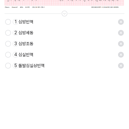
1
심방빈맥
2
심방세동
3
심방조동
4
심실빈맥
5
돌발심실상빈맥