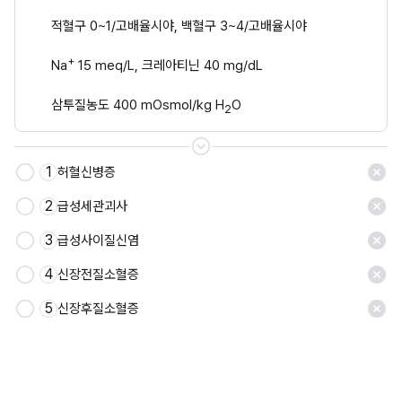
      적혈구 0~1/고배율시야, 백혈구 3~4/고배율시야
+
      Na
 15 meq/L, 크레아티닌 40 mg/dL
      삼투질농도 400 mOsmol/kg H
O
2
1
허혈신병증
2
급성세관괴사
3
급성사이질신염
4
신장전질소혈증
5
신장후질소혈증