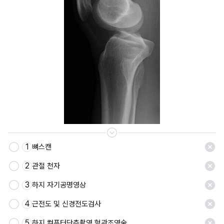
1
뼈스캔
저장
2
관절 천자
3
하지 자기공명영상
4
근전도 및 신경전도검사
5
하지 컴퓨터단층촬영 혈관조영술