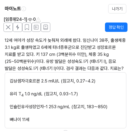
마이노트
나가기
[임종평24-1]
0
정답 확인
12세 여아가 성장 속도가 늦춰져 외래에 왔다. 임신나이 38주, 출생체중 
3.1 kg로 출생하였고 6세에 터너증후군으로 진단받고 성장호르몬 
치료를 받고 있다. 키 137 cm (3백분위수 미만), 체중 35 kg 
(25~50백분위수)이다. 유방 발달은 성성숙도 I기 (태너기 I), 음모 
발달은 성성숙도 I기 (태너기 I)이다. 검사 결과는 다음과 같다. 치료는?
갑상샘자극호르몬 2.5 mIU/L (참고치, 0.27~4.2)
유리 T
 1.0 ng/dL (참고치, 0.93~1.7)
4
인슐린유사성장인자-1 253 ng/mL (참고치, 183～850)
뼈나이 11세