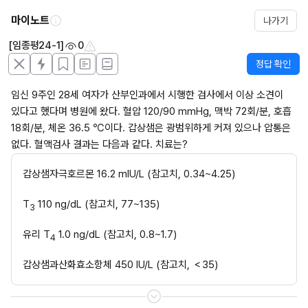
마이노트
나가기
[임종평24-1]
0
정답 확인
임신 9주인 28세 여자가 산부인과에서 시행한 검사에서 이상 소견이 
있다고 했다며 병원에 왔다. 혈압 120/90 mmHg, 맥박 72회/분, 호흡 
18회/분, 체온 36.5 ℃이다. 갑상샘은 광범위하게 커져 있으나 압통은 
없다. 혈액검사 결과는 다음과 같다. 치료는?
갑상샘자극호르몬 16.2 mIU/L (참고치, 0.34~4.25)
T
 110 ng/dL (참고치, 77~135)
3
유리 T
 1.0 ng/dL (참고치, 0.8~1.7)
4
갑상샘과산화효소항체 450 IU/L (참고치, ＜35)