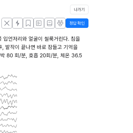
나가기
정답 확인
쪽 입언저리와 얼굴이 씰룩거린다. 침을 
, 발작이 끝나면 바로 잠들고 기억을 
0 회/분, 호흡 20회/분, 체온 36.5 