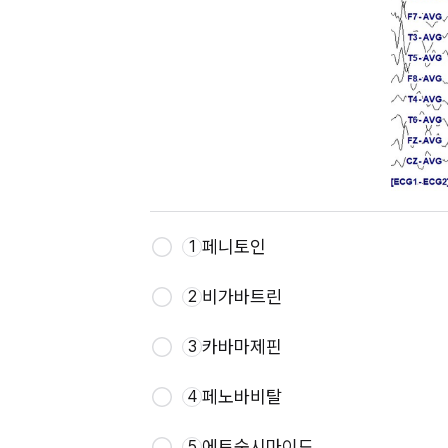
페니토인
1
비가바트린
2
카바마제핀
3
페노바비탈
4
에토숙시마이드
5