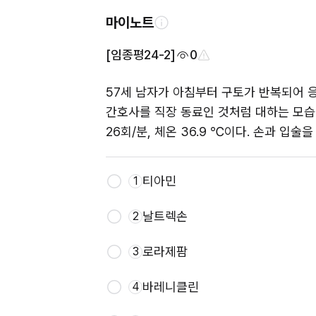
마이노트
[임종평24-2]
0
57세 남자가 아침부터 구토가 반복되어 
간호사를 직장 동료인 것처럼 대하는 모습을 보
26회/분, 체온 36.9 ℃이다. 손과 입
티아민
1
날트렉손
2
로라제팜
3
바레니클린
4