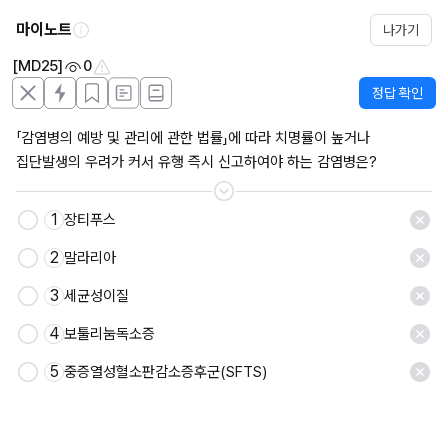
마이노트
나가기
[MD25]
0
정답 확인
「감염병의 예방 및 관리에 관한 법률」에 따라 치명률이 높거나 
집단발생의 우려가 커서 유행 즉시 신고하여야 하는 감염병은?
1
장티푸스
2
말라리아
3
세균성이질
4
보툴리눔독소증
5
중증열성혈소판감소증후군(SFTS)