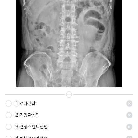
1
경과관찰
2
직장관삽입
3
결장스텐트삽입