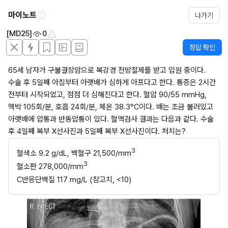
마이노트
나가기
[MD25]
0
정답 확인
65세 남자가 구불결장암으로 복강경 전방절제를 받고 입원 중이다. 
수술 후 5일째 아침부터 아랫배가 심하게 아프다고 한다. 통증은 2시간 
전부터 시작되었고, 점점 더 심해진다고 한다. 혈압 90/55 mmHg, 
맥박 105회/분, 호흡 24회/분, 체온 38.3°C이다. 배는 조금 불러있고 
아랫배에 압통과 반동압통이 있다. 혈액검사 결과는 다음과 같다. 수술 
후 4일째 복부 X선사진과 5일째 복부 X선사진이다. 처치는?
3
혈색소 9.2 g/dL, 백혈구 21,500/mm
3
혈소판 278,000/mm
C반응단백질 117 mg/L (참고치, <10)