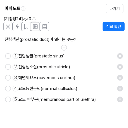
마이노트
나가기
[기종평24]
0
정답 확인
전립샘관(prostatic duct)이 열리는 곳은?
1
전립샘굴(prostatic sinus)
2
전립샘소실(prostatic utricle)
3
해면체요도(cavernous urethra)
4
요도능선둔덕(seminal colliculus)
5
요도 막부분(membranous part of urethra)