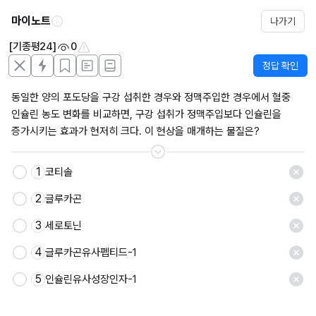
마이노트
나가기
[기종평24]
0
정답 확인
동일한 양의 포도당을 구강 섭취한 경우와 정맥주입한 경우에서 혈중 
인슐린 농도 변화를 비교하면, 구강 섭취가 정맥주입보다 인슐린을 
증가시키는 효과가 현저히 크다. 이 현상을 매개하는 물질은?
1
코티솔
저장
2
글루카곤
3
세로토닌
4
글루카곤유사펩티드-1
5
인슐린유사성장인자-1