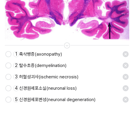
1
축삭병증(axonopathy)
2
탈수초증(demyelination)
3
허혈성괴사(ischemic necrosis)
4
신경원세포소실(neuronal loss)
5
신경원세포변성(neuronal degeneration)