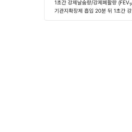
1초간 강제날숨량/강제폐활량 (FEV
1
기관지확장제 흡입 20분 뒤 1초간 