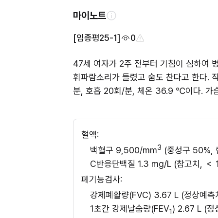
마이노트
[임종평25-1]
0
47세 여자가 2주 전부터 기침이 심하여 
휘파람소리가 들렸고 숨도 찬다고 한다. 작년
분, 호흡 20회/분, 체온 36.9 ℃이다
혈액: 
3
백혈구 9,500/mm
 (중성구 50%, 
C반응단백질 1.3 mg/L (참고치, ＜ 1
폐기능검사: 
강제폐활량(FVC) 3.67 L (정상예측치
1초간 강제날숨량(FEV
) 2.67 L 
1