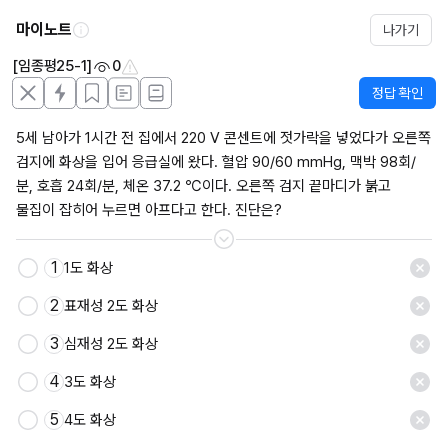
마이노트
나가기
[임종평25-1]
0
정답 확인
5세 남아가 1시간 전 집에서 220 V 콘센트에 젓가락을 넣었다가 오른쪽 
검지에 화상을 입어 응급실에 왔다. 혈압 90/60 mmHg, 맥박 98회/
분, 호흡 24회/분, 체온 37.2 ℃이다. 오른쪽 검지 끝마디가 붉고 
물집이 잡히어 누르면 아프다고 한다. 진단은?
1
1도 화상
저장
2
표재성 2도 화상
3
심재성 2도 화상
4
3도 화상
5
4도 화상