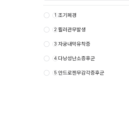
조기폐경
1
뮐러관무발생
2
자궁내막유착증
3
다낭성난소증후군
4
안드로젠무감각증후군
5