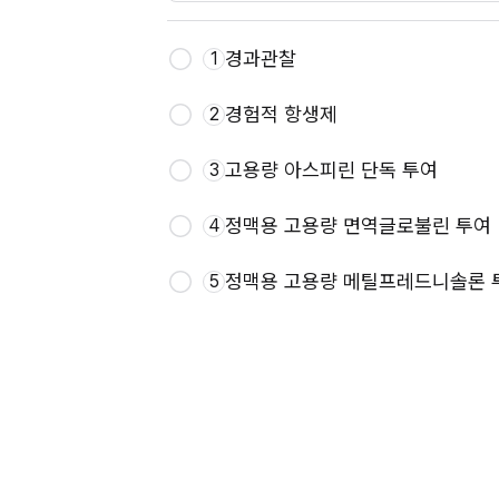
경과관찰
1
경험적 항생제
2
고용량 아스피린 단독 투여
3
정맥용 고용량 면역글로불린 투여
4
정맥용 고용량 메틸프레드니솔론 
5