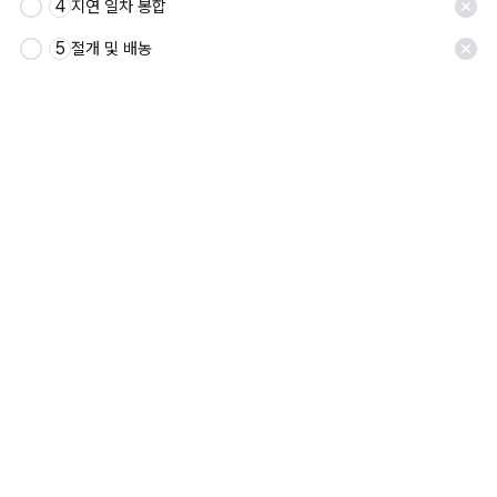
4
지연 일차 봉합
5
절개 및 배농