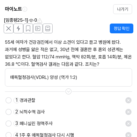
마이노트
나가기
[임종평25-1]
0
정답 확인
55세 여자가 건강검진에서 이상 소견이 있다고 듣고 병원에 왔다. 
과거에 성병을 앓은 적은 없고, 30년 전에 결혼한 후 혼외 성관계는 
없었다고 한다. 혈압 112/74 mmHg, 맥박 82회/분, 호흡 14회/분, 체온 
36.8 ℃이다. 혈액검사 결과는 다음과 같다. 조치는?
매독혈청검사(VDRL) 양성 (역가 1:2)
1
경과관찰
저장
2
뇌척수액 검사
3
페니실린 정맥주사
4
1주 후 매독혈청검사 다시 시행