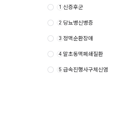
신증후군
1
당뇨병신병증
2
정맥순환장애
3
말초동맥폐쇄질환
4
급속진행사구체신염
5