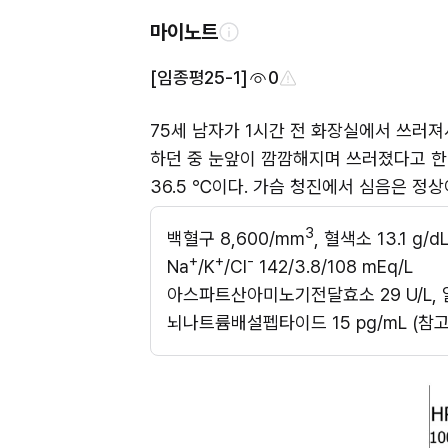
마이노트
[임종평25-1]
0
75세 남자가 1시간 전 화장실에서 쓰러
하던 중 눈앞이 깜깜해지며 쓰러졌다고 한다. 
36.5 ℃이다. 가슴 청진에서 심음은 정
3
백혈구 8,600/mm
, 혈색소 13.1 g/
+
+
-
Na
/K
/Cl
 142/3.8/108 mEq/L 
아스파트산아미노기전달효소 29 U/L, 
뇌나트륨배설펩타이드 15 pg/mL (참고치