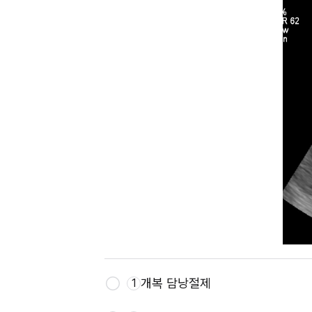
개복 담낭절제
1