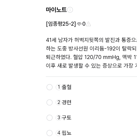
마이노트
[임종평25-2]
0
41세 남자가 허벅지뒷쪽의 발진과 통증으
하는 도중 방사선원 이리듐-192이 탈락되
퇴근하였다. 혈압 120/70 mmHg, 맥박
이후 새로 발생할 수 있는 증상으로 가장 
출혈
1
경련
2
구토
3
핍뇨
4