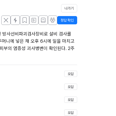
나가기
정답 확인
된 방사선비파괴검사장비로 설비 검사를 
머니에 넣은 채 오후 6시에 일을 마치고 
뒷쪽 피부의 염증성 괴사병변이 확인된다. 2주 
저장
오답
오답
오답
오답