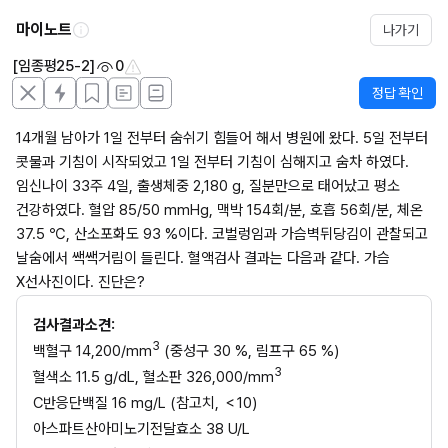
마이노트
나가기
[임종평25-2]
0
정답 확인
14개월 남아가 1일 전부터 숨쉬기 힘들어 해서 병원에 왔다. 5일 전부터 
콧물과 기침이 시작되었고 1일 전부터 기침이 심해지고 숨차 하였다. 
임신나이 33주 4일, 출생체중 2,180 g, 질분만으로 태어났고 평소 
건강하였다. 혈압 85/50 mmHg, 맥박 154회/분, 호흡 56회/분, 체온 
37.5 ℃, 산소포화도 93 %이다. 코벌렁임과 가슴벽뒤당김이 관찰되고 
날숨에서 쌕쌕거림이 들린다. 혈액검사 결과는 다음과 같다. 가슴 
X선사진이다. 진단은?
검사결과소견:
3
백혈구 14,200/mm
 (중성구 30 %, 림프구 65 %)
3
혈색소 11.5 g/dL, 혈소판 326,000/mm
C반응단백질 16 mg/L (참고치, ＜10)
아스파트산아미노기전달효소 38 U/L