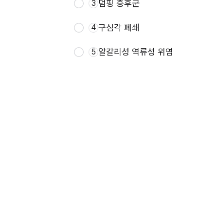
덤핑 증후군
3
구심각 폐쇄
4
알칼리성 역류성 위염
5