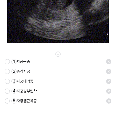
1
자궁근종
저장
2
중격자궁
3
자궁내막증
4
자궁경부협착
5
자궁샘근육종