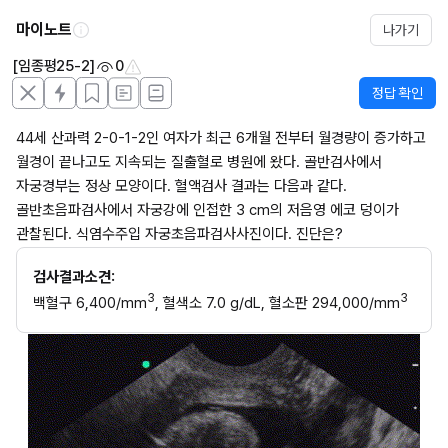
마이노트
나가기
[임종평25-2]
0
정답 확인
44세 산과력 2-0-1-2인 여자가 최근 6개월 전부터 월경량이 증가하고 
월경이 끝나고도 지속되는 질출혈로 병원에 왔다. 골반검사에서 
자궁경부는 정상 모양이다. 혈액검사 결과는 다음과 같다. 
골반초음파검사에서 자궁강에 인접한 3 cm의 저음영 에코 덩이가 
관찰된다. 식염수주입 자궁초음파검사사진이다. 진단은?
검사결과소견:
3
3
백혈구 6,400/mm
, 혈색소 7.0 g/dL, 혈소판 294,000/mm