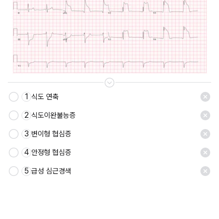
1
식도 연축
2
식도이완불능증
3
변이형 협심증
4
안정형 협심증
5
급성 심근경색