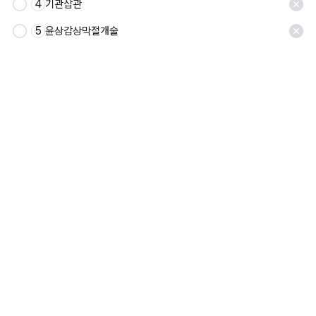
4
기관삽관
5
윤상갑상막절개술