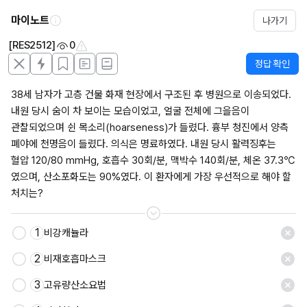
마이노트
나가기
[RES2512]
0
정답 확인
38세 남자가 고층 건물 화재 현장에서 구조된 후 병원으로 이송되었다. 
내원 당시 숨이 차 보이는 모습이었고, 얼굴 전체에 그을음이 
관찰되었으며 쉰 목소리(hoarseness)가 들렸다. 흉부 청진에서 양측 
폐야에 천명음이 들렸다. 의식은 명료하였다. 내원 당시 활력징후는 
혈압 120/80 mmHg, 호흡수 30회/분, 맥박수 140회/분, 체온 37.3℃
였으며, 산소포화도는 90%였다. 이 환자에게 가장 우선적으로 해야 할 
처치는?
1
비강캐뉼라
저장
2
비재호흡마스크
3
고유량산소요법