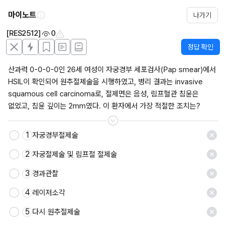
마이노트
나가기
[RES2512]
0
정답 확인
산과력 0-0-0-0인 26세 여성이 자궁경부 세포검사(Pap smear)에서 
HSIL이 확인되어 원추절제술을 시행하였고, 병리 결과는 invasive 
squamous cell carcinoma로, 절제면은 음성, 림프혈관 침윤은 
없었고, 침윤 깊이는 2mm였다. 이 환자에서 가장 적절한 조치는?
1
자궁경부절제술
저장
2
자궁절제술 및 림프절 절제술
3
경과관찰
4
레이저소각
5
다시 원추절제술