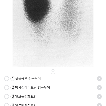
1
뤼골용액 경구투여
2
방사성아이오딘 경구투여
3
알코올경화요법
4
외부방사선조사