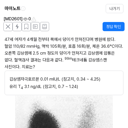
마이노트
나가기
[MD2601]
0
정답 확인
47세 여자가 4개월 전부터 목에서 덩이가 만져진다며 병원에 왔다. 
혈압 110/82 mmHg, 맥박 105회/분, 호흡 16회/분, 체온 36.6°C이다. 
오른쪽 갑상샘에 2.5 cm 정도의 덩이가 만져지고 갑상샘에 압통은 
99m
없다. 혈액검사 결과는 다음과 같다. 
테크네튬 갑상샘스캔 
사진이다. 치료는?
갑상샘자극호르몬 0.01 mIU/L (참고치, 0.34 ~ 4.25)
유리 T
 3.1 ng/dL (참고치, 0.7 ~ 1.24)
4