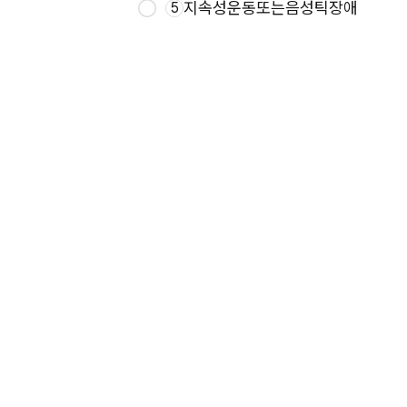
지속성운동또는음성틱장애
5