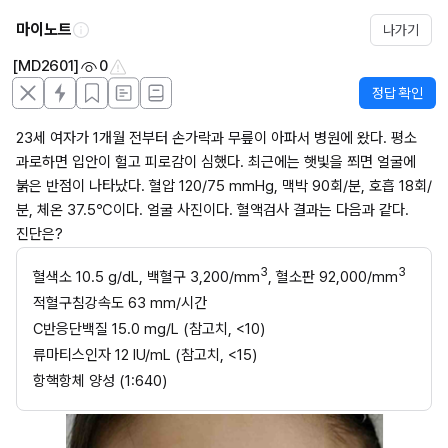
마이노트
나가기
[MD2601]
0
정답 확인
23세 여자가 1개월 전부터 손가락과 무릎이 아파서 병원에 왔다. 평소 
과로하면 입안이 헐고 피로감이 심했다. 최근에는 햇빛을 쬐면 얼굴에 
붉은 반점이 나타났다. 혈압 120/75 mmHg, 맥박 90회/분, 호흡 18회/
분, 체온 37.5℃이다. 얼굴 사진이다. 혈액검사 결과는 다음과 같다. 
진단은?
3
3
혈색소 10.5 g/dL, 백혈구 3,200/mm
, 혈소판 92,000/mm
적혈구침강속도 63 mm/시간
C반응단백질 15.0 mg/L (참고치, <10)
류마티스인자 12 IU/mL (참고치, <15)
항핵항체 양성 (1:640)