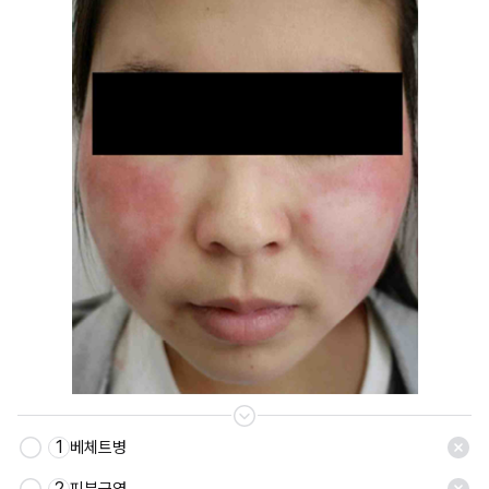
1
베체트병
저장
2
피부근염