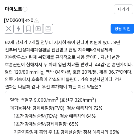
마이노트
나가기
[MD2601]
0
정답 확인
62세 남자가 7개월 전부터 서서히 숨이 찬다며 병원에 왔다. 8년 
전부터 만성폐쇄폐질환을 진단받고 흡입 지속베타2작용제와 
지속항무스카린제 복합제를 규칙적으로 사용 중이다. 지난 1년간 
호흡곤란이 심해져서 두 차례 입원 치료를 받았다. 44갑•년 흡연자이다. 
혈압 120/80 mmHg, 맥박 84회/분, 호흡 20회/분, 체온 36.7℃이다. 
양쪽 가슴에서 호흡음이 감소되어 들린다. 가슴 X선사진이다. 검사 
결과는 다음과 같다. 우선 추가해야 하는 치료 약물은?
3
3
혈액: 백혈구 9,000/mm
 (호산구 320/mm
) 
폐기능검사: 강제폐활량(FVC): 정상 예측치의 72% 
1초간 강제날숨량(FEV₁): 정상 예측치의 64% 
1초간 강제날숨량/강제폐활량: 65% 
기관지확장제 흡입 후 1초 강제날숨량: 정상 예측치의 65%