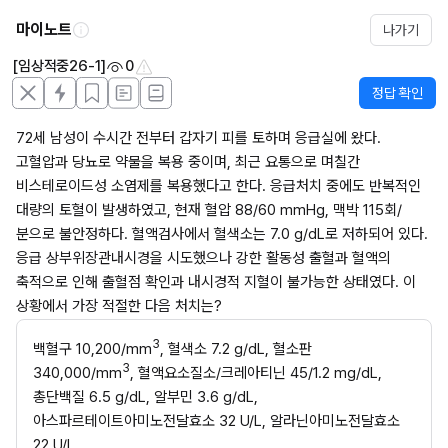
마이노트
나가기
[임상적중26-1]
0
정답 확인
72세 남성이 수시간 전부터 갑자기 피를 토하며 응급실에 왔다. 
고혈압과 당뇨로 약물을 복용 중이며, 최근 요통으로 며칠간 
비스테로이드성 소염제를 복용했다고 한다. 응급처치 중에도 반복적인 
대량의 토혈이 발생하였고, 현재 혈압 88/60 mmHg, 맥박 115회/
분으로 불안정하다. 혈액검사에서 혈색소는 7.0 g/dL로 저하되어 있다. 
응급 상부위장관내시경을 시도했으나 강한 활동성 출혈과 혈액의 
축적으로 인해 출혈점 확인과 내시경적 지혈이 불가능한 상태였다. 이 
상황에서 가장 적절한 다음 처치는?
3
백혈구 10,200/mm
, 혈색소 7.2 g/dL, 혈소판 
3
340,000/mm
, 혈액요소질소/크레아티닌 45/1.2 mg/dL, 
총단백질 6.5 g/dL, 알부민 3.6 g/dL, 
아스파르테이트아미노전달효소 32 U/L, 알라닌아미노전달효소 
22 U/L