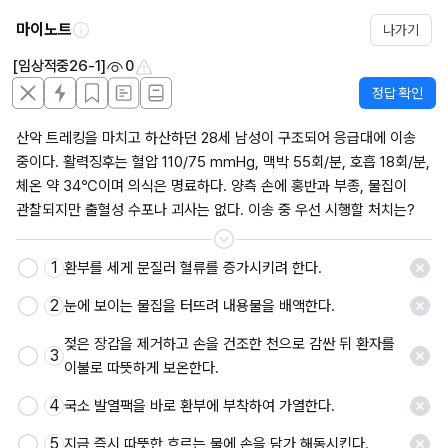
마이노트
나가기
[임상적중26-1]
0
정답 확인
산악 트레킹을 마치고 하산하던 28세 남성이 구조되어 응급대에 이송 
중이다. 활력징후는 혈압 110/75 mmHg, 맥박 55회/분, 호흡 18회/분, 
체온 약 34℃이며 의식은 명료하다. 양측 손에 홍반과 부종, 물집이 
관찰되지만 출혈성 수포나 괴사는 없다. 이송 중 우선 시행할 처치는?
1
환부를 세게 문질러 혈류를 증가시키려 한다.
2
눈에 보이는 물집을 터뜨려 내용물을 배액한다.
젖은 장갑을 제거하고 손을 건조한 천으로 감싼 뒤 환자를 
3
이불로 따뜻하게 보온한다.
4
국소 발열팩을 바로 환부에 부착하여 가열한다.
5
지금 즉시 따뜻한 흐르는 물에 손을 담가 해동시킨다.