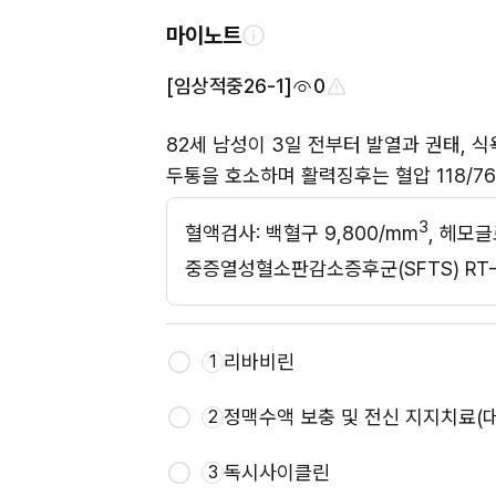
마이노트
[임상적중26-1]
0
82세 남성이 3일 전부터 발열과 권태, 
두통을 호소하며 활력징후는 혈압 118/76 m
3
혈액검사: 백혈구 9,800/mm
, 헤모글
중증열성혈소판감소증후군(SFTS) RT-
리바비린
1
정맥수액 보충 및 전신 지지치료(
2
독시사이클린
3