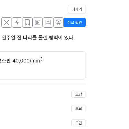
나가기
정답 확인
일주일 전 다리를 물린 병력이 있다. 
3
, 혈소판 40,000/mm
오답
오답
오답