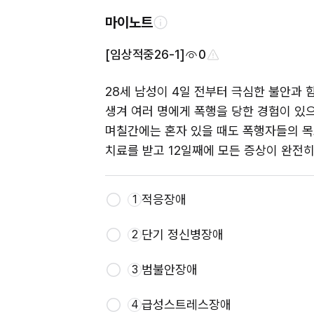
마이노트
[임상적중26-1]
0
28세 남성이 4일 전부터 극심한 불안과 
생겨 여러 명에게 폭행을 당한 경험이 있으
며칠간에는 혼자 있을 때도 폭행자들의 목소
치료를 받고 12일째에 모든 증상이 완전
적응장애
1
단기 정신병장애
2
범불안장애
3
급성스트레스장애
4