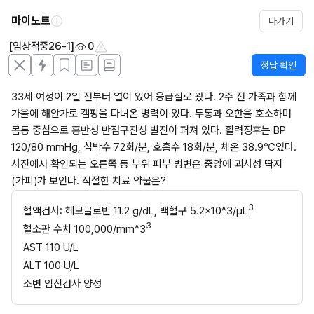
마이노트
나가기
[임상적중26-1]
0
정답 확인
33세 여성이 2일 전부터 열이 있어 응급실로 왔다. 2주 전 가족과 함께 
가을에 해안가로 캠핑을 다녀온 병력이 있다. 두통과 오한을 호소하며 
몸통 중심으로 홍반성 반점구진성 발진이 퍼져 있다. 활력징후는 BP 
120/80 mmHg, 심박수 72회/분, 호흡수 18회/분, 체온 38.9℃였다. 
사진에서 확인되는 오른쪽 등 부위 피부 병변은 중앙에 괴사성 딱지
(가피)가 보인다. 적절한 치료 약물은?
3
혈액검사: 헤모글로빈 11.2 g/dL, 백혈구 5.2×10^3/µL
3
혈소판 수치 100,000/mm^3
AST 110 U/L
ALT 100 U/L
소변 임신검사 양성