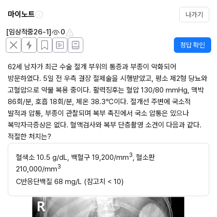
마이노트
나가기
[임상적중26-1]
0
정답 확인
62세 남자가 최근 수술 절개 부위의 통증과 부종이 악화되어 
방문하였다. 5일 전 우측 결장 절제술을 시행받았고, 평소 제2형 당뇨와 
고혈압으로 약물 복용 중이다. 활력징후는 혈압 130/80 mmHg, 맥박 
86회/분, 호흡 18회/분, 체온 38.3℃이다. 절개선 주변에 국소적 
발적과 압통, 부종이 관찰되며 복부 촉진에서 국소 압통은 있으나 
복막자극증상은 없다. 혈액검사와 복부 단층촬영 소견이 다음과 같다. 
적절한 처치는?
3
혈색소 10.5 g/dL, 백혈구 19,200/mm
,
혈소판 
3
210,000/mm
C반응단백질 68 mg/L (참고치 < 10)