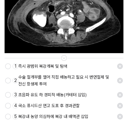
1
즉시 광범위 복강개복 및 탐색
저장
수술 절개부를 열어 직접 배농하고 필요 시 변연절제 및 
2
전신 항생제 투여
3
초음파 유도 하 경피적 배농(카테터 삽입)
4
국소 퓨시드산 연고 도포 후 경과관찰
5
복강내 농양 의심하에 복강 내 배액관 삽입